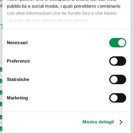
diretta attraverso la propria rete.
pubblicità e social media, i quali potrebbero combinarle
con altre informazioni che ha fornito loro o che hanno
raccolto dal suo utilizzo dei loro servizi.
Tipologia prodotto
Selezione
Necessari
del
consenso
Preferenze
K307
Dens. 937 – Mfr 0.28
Statistiche
HHM 3802
Dens. 938 – Mfr 0.20
HHM TR-131
Dens. 938 – Mfr 0.20
Marketing
HHM TR-144
Dens. 946 – Mfr 0.18
HXM 50100
Dens. 948 – Mfr 10 – 21.6 Kg
Mostra dettagli
HHM 5202 BN
Dens. 951 – Mfr 0.35