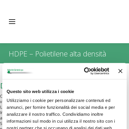
HDPE – Polietilene alta densità
You are here:
Descrizione
Questo sito web utilizza i cookie
Con il Polietilene Alta Densità Industrie Generali rifornisce il
Utilizziamo i cookie per personalizzare contenuti ed
vasto mercato del soffiaggio, dell’estrusione e della filmatura.
La logistica appositamente predisposta consente ad
annunci, per fornire funzionalità dei social media e per
Industrie Generali di rifornire tutto il territorio nazionale senza
analizzare il nostro traffico. Condividiamo inoltre
avere aggravi di trasporto.
informazioni sul modo in cui utilizza il nostro sito con i
Su questa poliolefine, come su tutti gli altri prodotti presenti
nostri partner che si occupano di analisi dei dati web,
nella gamma, Industrie Generali garantisce assistenza tecnica