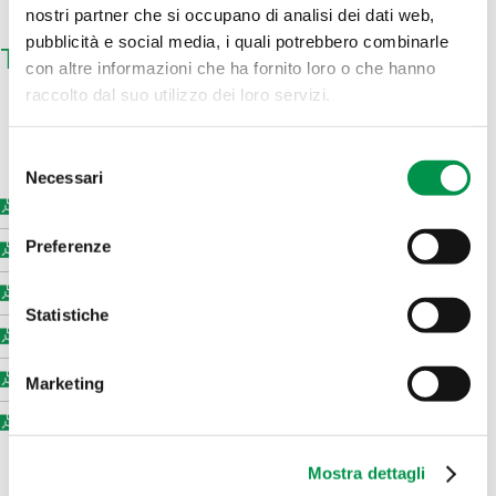
nostri partner che si occupano di analisi dei dati web,
pubblicità e social media, i quali potrebbero combinarle
Tipologia prodotto
con altre informazioni che ha fornito loro o che hanno
raccolto dal suo utilizzo dei loro servizi.
Selezione
Necessari
del
DINP
consenso
Preferenze
DIDP
DINCH
Statistiche
Hexamoll-Dinch
Palatinol 10P
Marketing
Palatinol N
Mostra dettagli