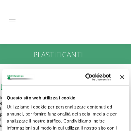
PLASTIFICANTI
You are here:
Descrizione
Industrie Generali ha prodotto direttamente plastificanti ftalici
Questo sito web utilizza i cookie
ed adipici per oltre 20 anni. Oggi industrie Generali ha
Utilizziamo i cookie per personalizzare contenuti ed
trasferito la propria esperienza nella distribuzione di
annunci, per fornire funzionalità dei social media e per
plastificanti di marchi prestigiosi.
I depositi storici della sede di Samarate permettono inoltre
analizzare il nostro traffico. Condividiamo inoltre
un costante stoccaggio e disponibilità di prodotto.
informazioni sul modo in cui utilizza il nostro sito con i